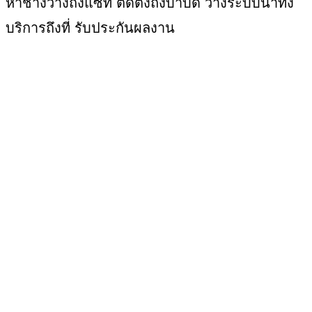
หาช่างวางถังแซท ติดตั้งถังบำบัด วางระบบน้ำทิ้ง
บริการถึงที่ รับประกันผลงาน