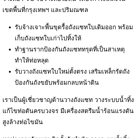
เขตพื้นที่กรุงเทพฯ และปริมณฑล
รับจ้างเจาะพื้นขุดรื้อถังแซทใบเดิมออก พร้อม
เก็บถังแซทใบเก่าไปทิ้งให้
ทำฐานรากป้องกันถังแซททรุดที่เป็นสาเหตุ
ทำให้ท่อหลุด
รับวางถังแซทใบใหม่ตั้งตรง เสริมเหล็กรัดถัง
ป้องกันถังขยับพร้อมกลบหน้าดิน
เราเป็นผู้เชี่ยวชาญด้านวางถังแซท วางระบบน้ำทิ้ง
แก้ไขท่อตันครบวงจร มีเครื่องสตรีมน้ำร้อนแรงดัน
สูงล้างท่อไขมัน